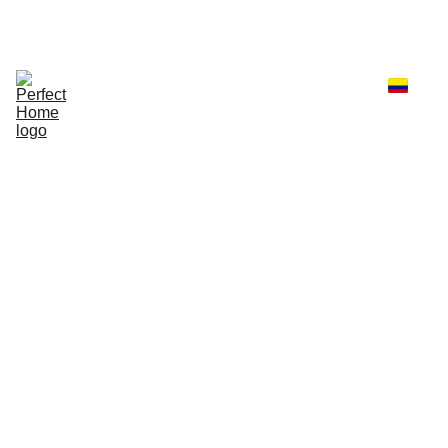
Inicio
Propiedades
Servicios
Sectores de Pereira
¿Quiénes somos?
Blog Inmobiliario
Faq´s
Contacto
Perfect Home Inmobiliaria
1/14/2023
1 min read